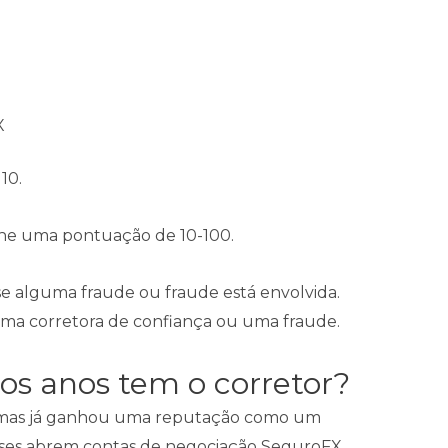
X
 10.
 lhe uma pontuação de 10-100.
 alguma fraude ou fraude está envolvida.
uma corretora de confiança ou uma fraude.
os anos tem o corretor?
, mas já ganhou uma reputação como um
aíses abrem contas de negociação SeguroFX