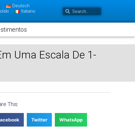
Deutsch
olski
Italiano
estimentos
 Em Uma Escala De 1-
re This:
Facebook
Twitter
WhatsApp