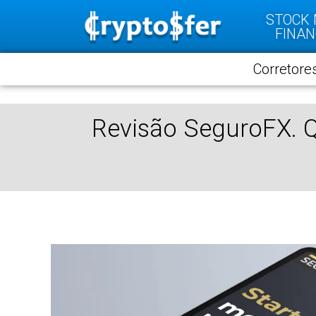
STOCK
FINAN
Corretore
Revisão SeguroFX. Q