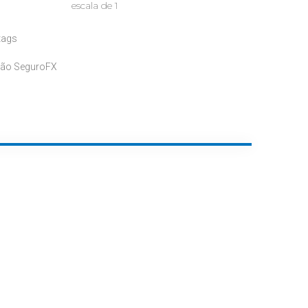
escala de 1
tags
são SeguroFX