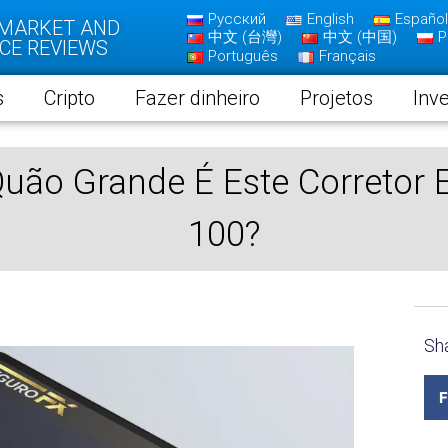
Русский
English
Español
 MARKET AND
中文 (台灣)
中文 (中国)
P
CE REVIEWS
Português
Français
s
Cripto
Fazer dinheiro
Projetos
Inv
uão Grande É Este Corretor
100?
Sha