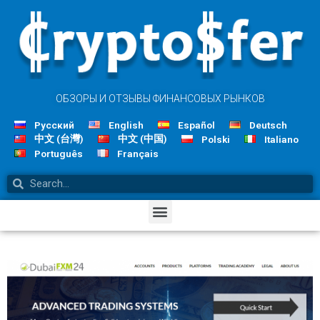
ОБЗОРЫ И ОТЗЫВЫ ФИНАНСОВЫХ РЫНКОВ
Русский
English
Español
Deutsch
中文 (台灣)
中文 (中国)
Polski
Italiano
Português
Français