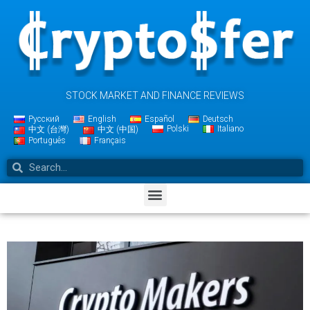
STOCK MARKET AND FINANCE REVIEWS
Русский
English
Español
Deutsch
Polski
Italiano
中文 (台灣)
中文 (中国)
Português
Français