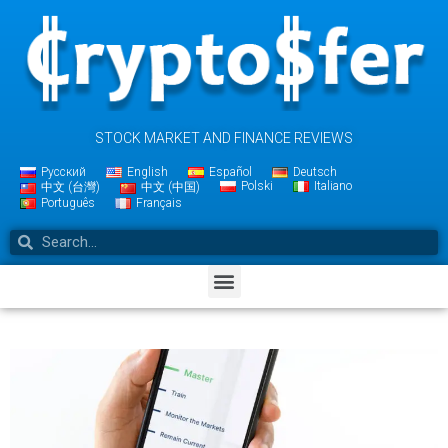
STOCK MARKET AND FINANCE REVIEWS
Русский
English
Español
Deutsch
Polski
Italiano
中文 (台灣)
中文 (中国)
Português
Français