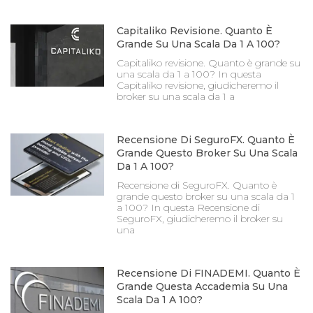
Capitaliko Revisione. Quanto È
Grande Su Una Scala Da 1 A 100?
Capitaliko revisione. Quanto è grande su
una scala da 1 a 100? In questa
Capitaliko revisione, giudicheremo il
broker su una scala da 1 a
Recensione Di SeguroFX. Quanto È
Grande Questo Broker Su Una Scala
Da 1 A 100?
Recensione di SeguroFX. Quanto è
grande questo broker su una scala da 1
a 100? In questa Recensione di
SeguroFX, giudicheremo il broker su
una
Recensione Di FINADEMI. Quanto È
Grande Questa Accademia Su Una
Scala Da 1 A 100?