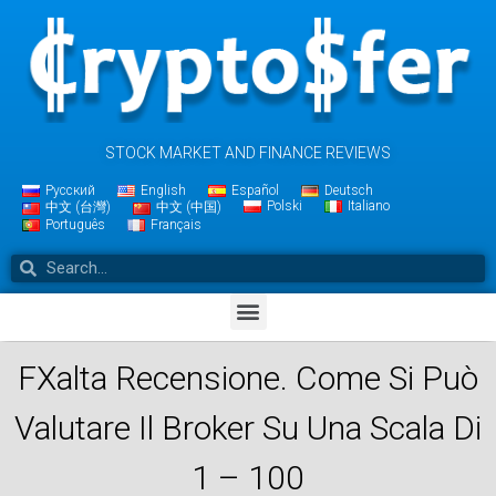
STOCK MARKET AND FINANCE REVIEWS
Русский
English
Español
Deutsch
Polski
Italiano
中文 (台灣)
中文 (中国)
Português
Français
FXalta Recensione. Come Si Può
Valutare Il Broker Su Una Scala Di
1 – 100