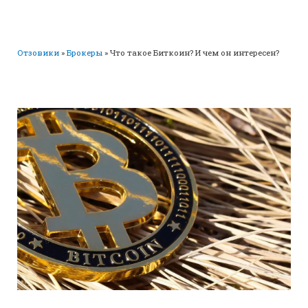
Отзовики
»
Брокеры
»
Что такое Биткоин? И чем он интересен?