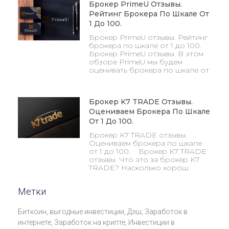
Брокер PrimeU Отзывы.
Рейтинг Брокера По Шкале От
1 До 100.
Брокер PrimeU отзывы. Рейтинг
брокера по шкале от 1 до 100.
Брокер PrimeU отзывы. В этом
обзоре PrimeU мы будем
оценивать брокера по шкале от
Брокер K7 TRADE Отзывы.
Оцениваем Брокера По Шкале
От 1 До 100.
Брокер K7 TRADE отзывы.
Оцениваем брокера по шкале
от 1 до 100. Брокер K7 TRADE
отзывы. Что это за брокер K7
TRADE? Насколько хорош
Метки
Биткоин
,
выгодные инвестиции
,
Дэш
,
Заработок в
интернете
,
Заработок на крипте
,
Инвестиции в