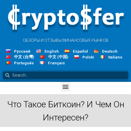
ОБЗОРЫ И ОТЗЫВЫ ФИНАНСОВЫХ РЫНКОВ
Русский
English
Español
Deutsch
中文 (台灣)
中文 (中国)
Polski
Italiano
Português
Français
Что Такое Биткоин? И Чем Он
Интересен?