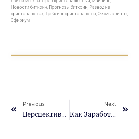
Лайткоин
,
Лохотрон криптовалютный
,
Майнинг
,
Новости биткоин
,
Прогнозы биткоин
,
Развод на
криптовалютах
,
Трейдинг криптовалюты
,
Фермы крипты
,
Эфириум
Previous
Next
Перспективные Виды Криптовалют
Как Заработать Bitcoin? Подробная Инструкция