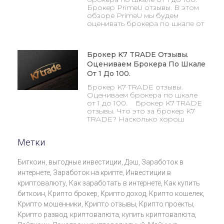
Брокер PrimeU отзывы. В этом
обзоре PrimeU мы будем
оценивать брокера по шкале от
Брокер K7 TRADE Отзывы.
Оцениваем Брокера По Шкале
От 1 До 100.
Брокер K7 TRADE отзывы.
Оцениваем брокера по шкале
от 1 до 100. Брокер K7 TRADE
отзывы. Что это за брокер K7
TRADE? Насколько хорош
Метки
Биткоин
,
выгодные инвестиции
,
Дэш
,
Заработок в
интернете
,
Заработок на крипте
,
Инвестиции в
криптовалюту
,
Как заработать в интернете
,
Как купить
биткоин
,
Крипто брокер
,
Крипто доход
,
Крипто кошелек
,
Крипто мошенники
,
Крипто отзывы
,
Крипто проекты
,
Крипто развод
,
криптовалюта
,
купить криптовалюта
,