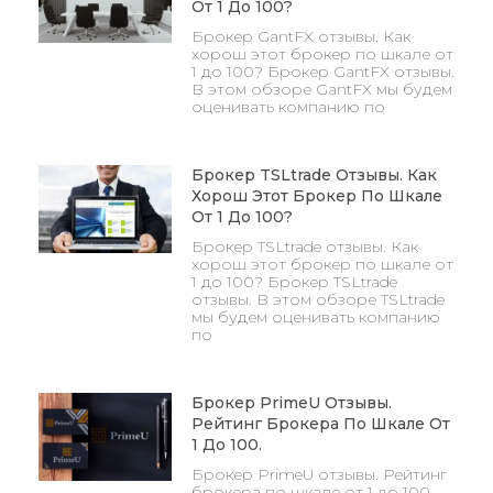
От 1 До 100?
Брокер GantFX отзывы. Как
хорош этот брокер по шкале от
1 до 100? Брокер GantFX отзывы.
В этом обзоре GantFX мы будем
оценивать компанию по
Брокер TSLtrade Отзывы. Как
Хорош Этот Брокер По Шкале
От 1 До 100?
Брокер TSLtrade отзывы. Как
хорош этот брокер по шкале от
1 до 100? Брокер TSLtrade
отзывы. В этом обзоре TSLtrade
мы будем оценивать компанию
по
Брокер PrimeU Отзывы.
Рейтинг Брокера По Шкале От
1 До 100.
Брокер PrimeU отзывы. Рейтинг
брокера по шкале от 1 до 100.