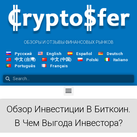
ОБЗОРЫ И ОТЗЫВЫ ФИНАНСОВЫХ РЫНКОВ
Русский
English
Español
Deutsch
中文 (台灣)
中文 (中国)
Polski
Italiano
Português
Français
Обзор Инвестиции В Биткоин.
В Чем Выгода Инвестора?